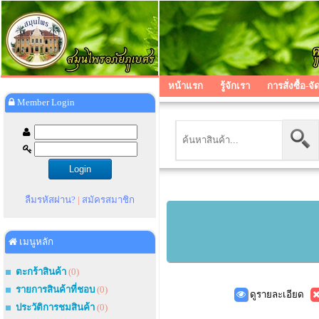
หน้าแรก
รู้จักเรา
การสั่งซื้อ-จั
Member Login
ลืมรหัสผ่าน?
|
สมัครสมาชิก
เมนูหลัก
ตะกร้าสินค้า
(0)
รายการสินค้าที่ชอบ
(0)
ดูรายละเอียด
ประวัติการชมสินค้า
(0)