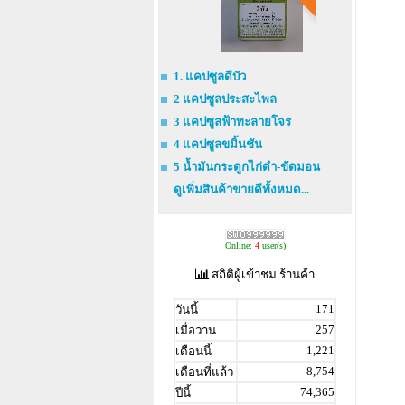
1. แคปซูลดีบัว
2 แคปซูลประสะไพล
3 แคปซูลฟ้าทะลายโจร
4 แคปซูลขมิ้นชัน
5 น้ำมันกระดูกไก่ดำ-ขัดมอน
ดูเพิ่มสินค้าขายดีทั้งหมด...
Online:
4
user(s)
สถิติผู้เข้าชม ร้านค้า
171
วันนี้
257
เมื่อวาน
1,221
เดือนนี้
8,754
เดือนที่แล้ว
74,365
ปีนี้