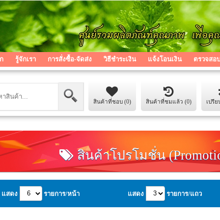
ก
รู้จักเรา
การสั่งซื้อ-จัดส่ง
วิธีชำระเงิน
แจ้งโอนเงิน
ตรวจสอบส
สินค้าที่ชอบ (0)
สินค้าที่ชมแล้ว (0)
เปรีย
สินค้าโปรโมชั่น (Promoti
แสดง
รายการ/หน้า
แสดง
รายการ/แถว