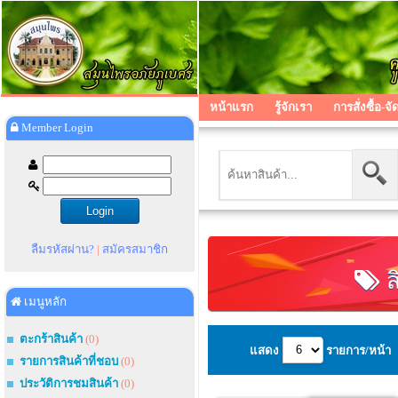
หน้าแรก
รู้จักเรา
การสั่งซื้อ-จั
Member Login
ลืมรหัสผ่าน?
|
สมัครสมาชิก
ส
เมนูหลัก
ตะกร้าสินค้า
(0)
แสดง
รายการ/หน้า
รายการสินค้าที่ชอบ
(0)
ประวัติการชมสินค้า
(0)