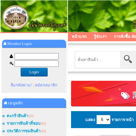
หน้าแรก
รู้จักเรา
การสั่งซื้อ-จั
Member Login
ลืมรหัสผ่าน?
|
สมัครสมาชิก
ส
เมนูหลัก
ตะกร้าสินค้า
(0)
แสดง
รายการ/หน้า
รายการสินค้าที่ชอบ
(0)
ประวัติการชมสินค้า
(0)