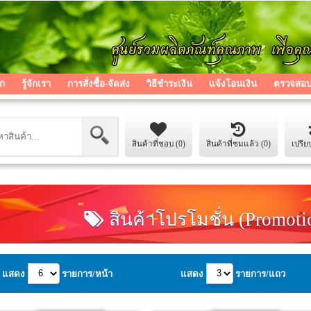
ก
รู้จักเรา
การสั่งซื้อ-จัดส่ง
วิธีชำระเงิน
แจ้งโอนเงิน
ตรวจสอบส
สินค้าที่ชอบ (0)
สินค้าที่ชมแล้ว (0)
เปรีย
สินค้าโปรโมชั่น (Promoti
แสดง
รายการ/หน้า
แสดง
รายการ/แถว