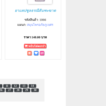
ยาแคปซูลธรณีสันฑะฆาต
รหัสสินค้า: 1066
แผนก:
สมุนไพรอภัยภูเบศร
ราคา 140.00 บาท
11
12
13
14
26
27
28
29
30