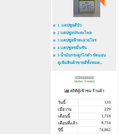
1. แคปซูลดีบัว
2 แคปซูลประสะไพล
3 แคปซูลฟ้าทะลายโจร
4 แคปซูลขมิ้นชัน
5 น้ำมันกระดูกไก่ดำ-ขัดมอน
ดูเพิ่มสินค้าขายดีทั้งหมด...
Online:
3
user(s)
สถิติผู้เข้าชม ร้านค้า
133
วันนี้
229
เมื่อวาน
1,718
เดือนนี้
8,754
เดือนที่แล้ว
74,862
ปีนี้