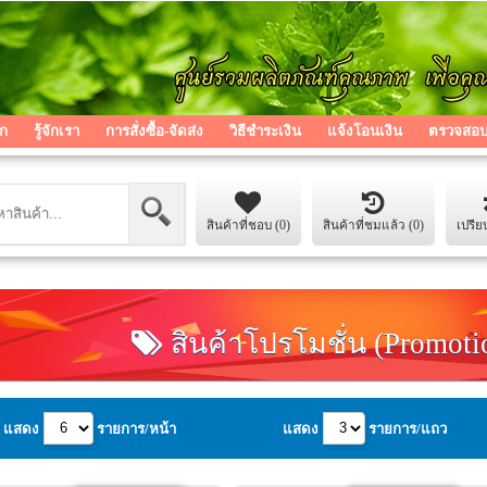
ก
รู้จักเรา
การสั่งซื้อ-จัดส่ง
วิธีชำระเงิน
แจ้งโอนเงิน
ตรวจสอบส
สินค้าที่ชอบ (0)
สินค้าที่ชมแล้ว (0)
เปรีย
สินค้าโปรโมชั่น (Promoti
แสดง
รายการ/หน้า
แสดง
รายการ/แถว