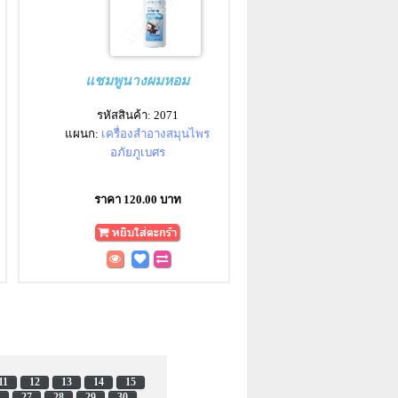
แชมพูนางผมหอม
รหัสสินค้า: 2071
แผนก:
เครื่องสำอางสมุนไพร
อภัยภูเบศร
ราคา 120.00 บาท
11
12
13
14
15
27
28
29
30