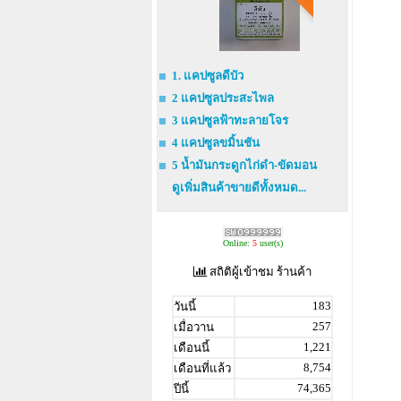
1. แคปซูลดีบัว
2 แคปซูลประสะไพล
3 แคปซูลฟ้าทะลายโจร
4 แคปซูลขมิ้นชัน
5 น้ำมันกระดูกไก่ดำ-ขัดมอน
ดูเพิ่มสินค้าขายดีทั้งหมด...
Online:
5
user(s)
สถิติผู้เข้าชม ร้านค้า
183
วันนี้
257
เมื่อวาน
1,221
เดือนนี้
8,754
เดือนที่แล้ว
74,365
ปีนี้