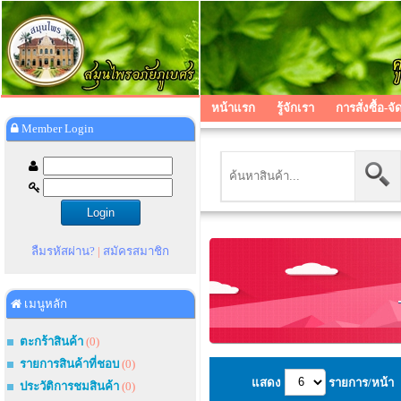
หน้าแรก
รู้จักเรา
การสั่งซื้อ-จั
Member Login
ลืมรหัสผ่าน?
|
สมัครสมาชิก
เมนูหลัก
ตะกร้าสินค้า
(0)
รายการสินค้าที่ชอบ
(0)
แสดง
รายการ/หน้า
ประวัติการชมสินค้า
(0)