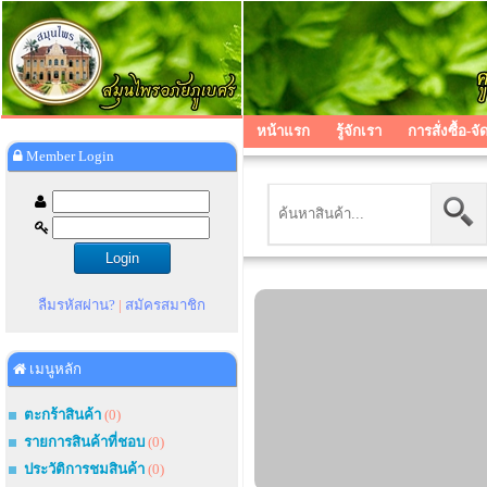
หน้าแรก
รู้จักเรา
การสั่งซื้อ-จั
Member Login
ลืมรหัสผ่าน?
|
สมัครสมาชิก
เมนูหลัก
ตะกร้าสินค้า
(0)
รายการสินค้าที่ชอบ
(0)
ประวัติการชมสินค้า
(0)