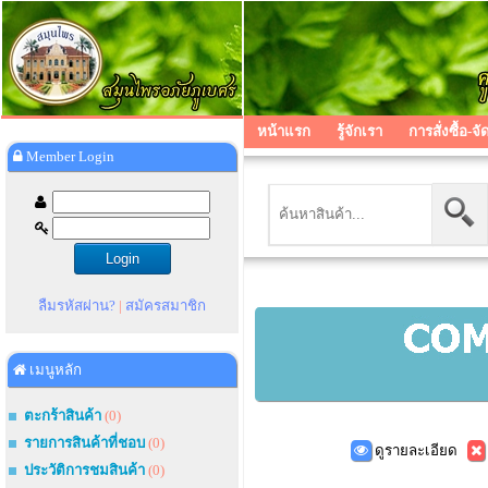
หน้าแรก
รู้จักเรา
การสั่งซื้อ-จั
Member Login
ลืมรหัสผ่าน?
|
สมัครสมาชิก
เมนูหลัก
ตะกร้าสินค้า
(0)
รายการสินค้าที่ชอบ
(0)
ดูรายละเอียด
ประวัติการชมสินค้า
(0)