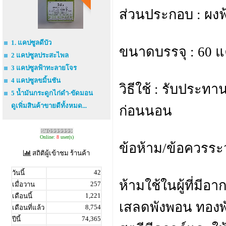
ส่วนประกอบ : ผง
1. แคปซูลดีบัว
ขนาดบรรจุ : 60 
2 แคปซูลประสะไพล
3 แคปซูลฟ้าทะลายโจร
4 แคปซูลขมิ้นชัน
วิธีใช้ : รับประท
5 น้ำมันกระดูกไก่ดำ-ขัดมอน
ดูเพิ่มสินค้าขายดีทั้งหมด...
ก่อนนอน
Online:
8
user(s)
ข้อห้าม/ข้อควรระว
สถิติผู้เข้าชม ร้านค้า
42
วันนี้
ห้ามใช้ในผู้ที่มี
257
เมื่อวาน
1,221
เดือนนี้
เสลดพังพอน ทองพั
8,754
เดือนที่แล้ว
74,365
ปีนี้