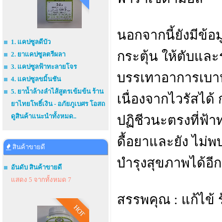
นอกจากนี้ยังมีข้
1. แคปซูลดีบัว
กระตุ้น ให้ตับและร
2. ยาแคปซูลตรีผลา
3. แคปซูลฟ้าทะลายโจร
บรรเทาอาการเบาห
4. แคปซูลขมิ้นชัน
5. ยาน้ำล้างลำไส้สูตรเข้มข้น ร้าน
เนื่องจากไวรัสได
ยาไทยโพธิ์เงิน - อภัยภูเบศร โอสถ
ดูสินค้าแนะนำทั้งหมด..
ปฏิชีวนะตรงที่ฟ้า
ดื้อยาและยัง ไม
สินค้าขายดี
บำรุงสุขภาพได้อีก
อันดับ สินค้าขายดี
แสดง 5 จากทั้งหมด 7
สรรพคุณ : แก้ไข้
HOT