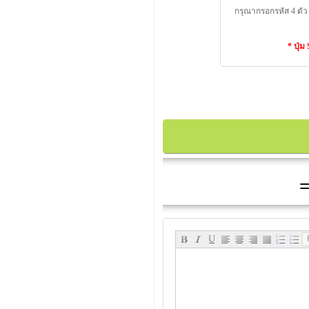
กรุณากรอกรหัส 4 ตัว
* ปุ่
=