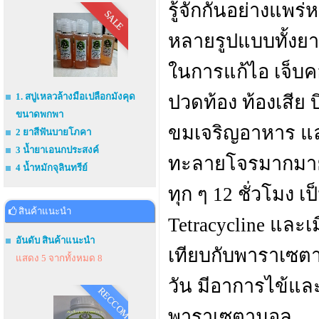
รู้จักกันอย่างแพร
SALE
หลายรูปแบบทั้งย
ในการแก้ไอ เจ็บค
1. สบู่เหลวล้างมือเปลือกมังคุด
ปวดท้อง ท้องเสีย 
ขนาดพกพา
ขมเจริญอาหาร และ
2 ยาสีฟันบายโภคา
3 น้ำยาเอนกประสงค์
ทะลายโจรมากมาย 
4 น้ำหมักจุลินทรีย์
ทุก ๆ 12 ชั่วโมง เ
สินค้าแนะนำ
Tetracycline และ
อันดับ สินค้าแนะนำ
เทียบกับพาราเซตา
แสดง 5 จากทั้งหมด 8
วัน มีอาการไข้และเ
RECCOM
พาราเซตามอล