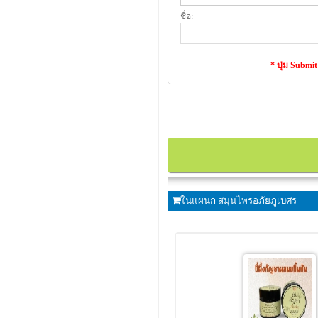
ชื่อ:
* ปุ่ม Submi
ในแผนก สมุนไพรอภัยภูเบศร