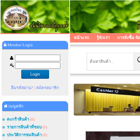
หน้าแรก
รู้จักเรา
การสั่งซื้อ-จั
Member Login
ลืมรหัสผ่าน?
|
สมัครสมาชิก
เมนูหลัก
ตะกร้าสินค้า
(0)
รายการสินค้าที่ชอบ
(0)
ประวัติการชมสินค้า
(0)