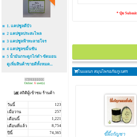
* ปุ่ม Submi
1. แคปซูลดีบัว
2 แคปซูลประสะไพล
3 แคปซูลฟ้าทะลายโจร
4 แคปซูลขมิ้นชัน
5 น้ำมันกระดูกไก่ดำ-ขัดมอน
ดูเพิ่มสินค้าขายดีทั้งหมด...
ในแผนก สมุนไพรอภัยภูเบศร
Online:
6
user(s)
สถิติผู้เข้าชม ร้านค้า
123
วันนี้
257
เมื่อวาน
1,221
เดือนนี้
8,754
เดือนที่แล้ว
74,365
ปีนี้
ขี้ผึ้งกัญชา