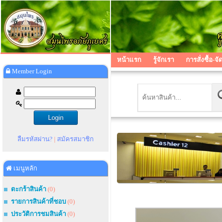
หน้าแรก
รู้จักเรา
การสั่งซื้อ-จั
Member Login
ลืมรหัสผ่าน?
|
สมัครสมาชิก
เมนูหลัก
ตะกร้าสินค้า
(0)
รายการสินค้าที่ชอบ
(0)
ประวัติการชมสินค้า
(0)