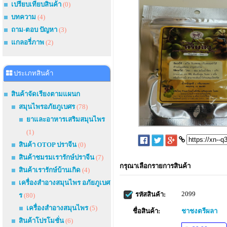
เปรียบเทียบสินค้า
(0)
บทความ
(4)
ถาม-ตอบ ปัญหา
(3)
แกลอรี่ภาพ
(2)
ประเภทสินค้า
สินค้าจัดเรียงตามแผนก
สมุนไพรอภัยภูเบศร
(78)
ยาและอาหารเสริมสมุนไพร
(1)
สินค้า OTOP ปราจีน
(0)
สินค้าชมรมเรารักษ์ปราจีน
(7)
กรุณาเลือกรายการสินค้า
สินค้าเรารักษ์บ้านเกิด
(4)
เครื่องสำอางสมุนไพร อภัยภูเบศ
2099
รหัสสินค้า:
ร
(80)
เครื่องสำอางสมุนไพร
(5)
ชื่อสินค้า:
ชาชงตรีผลา
สินค้าโปรโมชั่น
(6)