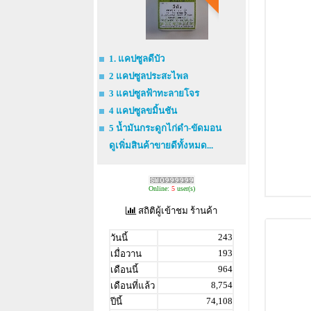
1. แคปซูลดีบัว
2 แคปซูลประสะไพล
3 แคปซูลฟ้าทะลายโจร
4 แคปซูลขมิ้นชัน
5 น้ำมันกระดูกไก่ดำ-ขัดมอน
ดูเพิ่มสินค้าขายดีทั้งหมด...
Online:
5
user(s)
สถิติผู้เข้าชม ร้านค้า
243
วันนี้
193
เมื่อวาน
964
เดือนนี้
8,754
เดือนที่แล้ว
74,108
ปีนี้