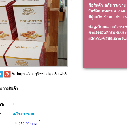
ชือสินค้า: อภัย กระชาย
วันที่อัพเดทล่าสุด:
23-01
มีผู้สนใจเข้าชมแล้ว: 1
ข้อมูลโดยย่อ: อภัยกร
ชาย500มิลลิกรัม รับปร
ผลิตภัณฑ์ 2ปีนับจากวันผ
ยการสินค้า
1085
้า:
:
อภัย-กระชาย
250.00 บาท