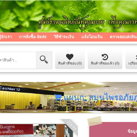
รู้จักเรา
การสั่งซื้อ-จัดส่ง
วิธีชำระเงิน
แจ้งโอนเงิน
ตรวจสอบส่งสิน
สินค้าที่ชอบ (0)
สินค้าที่ชมแล้ว (0)
เปรีย
แผนก: สมุนไพรอภัยภ
ZOOM
ข้อมู