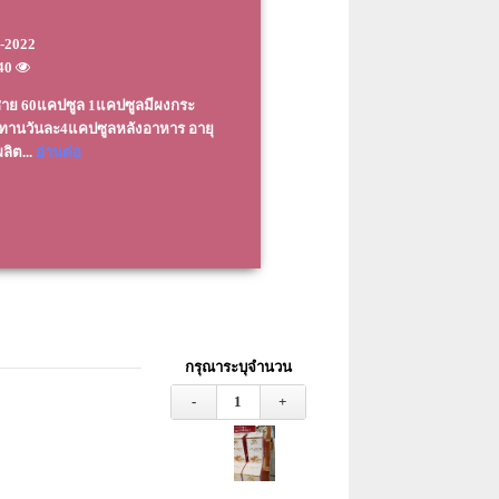
-2022
240
ะชาย 60แคปซูล 1แคปซูลมีผงกระ
ะทานวันละ4แคปซูลหลังอาหาร อายุ
ลิต...
อ่านต่อ
กรุณาระบุจำนวน
-
1
+