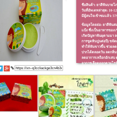
ชือสินค้า: ยาสีฟันบายโ
วันที่อัพเดทล่าสุด:
10-12
มีผู้สนใจเข้าชมแล้ว: 5
ข้อมูลโดยย่อ: ยาสีฟันส
แป้ง ซึ่งเป็นอาหารของเ
เกิดปัญหาฟันผุตามมา ล
การขูดหินปูนต่อปี) ขจั
ทำให้ฟันขาวขึ้น ช่วยล
ปากได้ตลอดวัน ลดกลิ่น
ลดอาการเหงือกอักเสบ 
อาการเลือดออกตามไรฟั
ลดกลิ่นปาก - ลดน้ำลายบ
กาแฟ - ลดอาการเสียวฟั
ออกตามไรฟัน...
อ่านต่อ