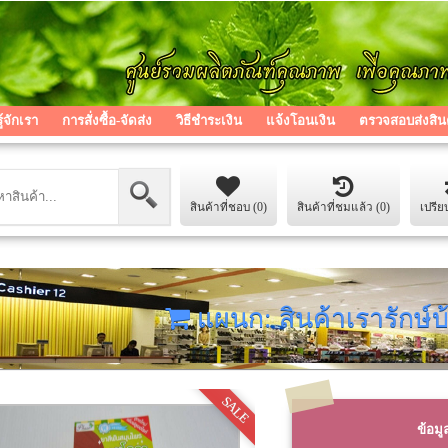
รู้จักเรา
การสั่งซื้อ-จัดส่ง
วิธีชำระเงิน
แจ้งโอนเงิน
ตรวจสอบส่งสิน
สินค้าที่ชอบ (0)
สินค้าที่ชมแล้ว (0)
เปรีย
แผนก: สินค้าเรารักษ์บ
SALE
ข้อมู