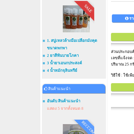
SALE
รา
1. สบู่เหลวล้างมือเปลือกมังคุด
ขนาดพกพา
ส่วนประกอบสำ
2 ยาสีฟันบายโภคา
เลขที่แจ้งจด
3 น้ำยาเอนกประสงค์
ปริมาณ 25 กรั
4 น้ำหมักจุลินทรีย์
วิธีใช้ : ใช้
สินค้าแนะนำ
อันดับ สินค้าแนะนำ
แสดง 5 จากทั้งหมด 8
RECCOM