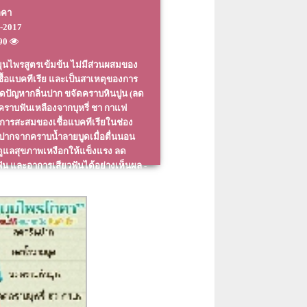
ภคา
-2017
790
มุนไพรสูตรเข้มข้น ไม่มีส่วนผสมของ
ชื้อแบคทีเรีย และเป็นสาเหตุของการ
ดปัญหากลิ่นปาก ขจัดคราบหินปูน (ลด
ดคราบฟันเหลืองจากบุหรี่ ชา กาแฟ
ดการสะสมของเชื้อแบคทีเรียในช่อง
ปากจากคราบน้ำลายบูดเมื่อตื่นนอน
ดูแลสุขภาพเหงือกให้แข็งแรง ลด
น และอาการเสียวฟันได้อย่างเห็นผล -
ูด - ลดคราบหินปูน - ลดคราบบุหรี่ ชา
น - ลดเหงือกอักเสบ - ลดอาการเลือด