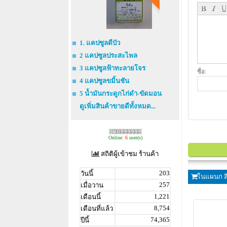
1. แคปซูลดีบัว
2 แคปซูลประสะไพล
3 แคปซูลฟ้าทะลายโจร
ชื่อ:
4 แคปซูลขมิ้นชัน
5 น้ำมันกระดูกไก่ดำ-ขัดมอน
ดูเพิ่มสินค้าขายดีทั้งหมด...
Online:
6
user(s)
สถิติผู้เข้าชม ร้านค้า
203
วันนี้
ในแผนก สิ
257
เมื่อวาน
1,221
เดือนนี้
8,754
เดือนที่แล้ว
74,365
ปีนี้