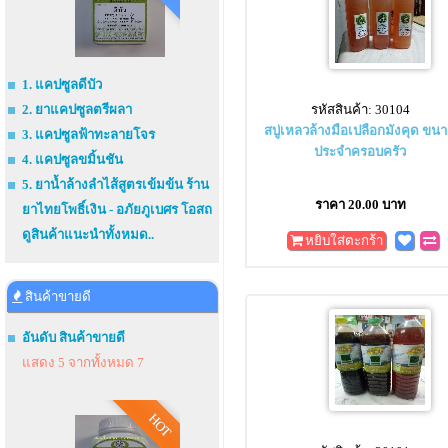
1. แคปซูลดีบัว
รหัสสินค้า: 30104
2. ยาแคปซูลตรีผลา
สบู่เหลวล้างมือเปลือกมังคุด ขน
3. แคปซูลฟ้าทะลายโจร
ประจำครอบครัว
4. แคปซูลขมิ้นชัน
5. ยาน้ำล้างลำไส้สูตรเข้มข้น ร้าน
ราคา 20.00 บาท
ยาไทยโพธิ์เงิน - อภัยภูเบศร โอสถ
ดูสินค้าแนะนำทั้งหมด..
หยิบใส่ตะกร้า
สินค้าขายดี
อันดับ สินค้าขายดี
แสดง 5 จากทั้งหมด 7
HOT