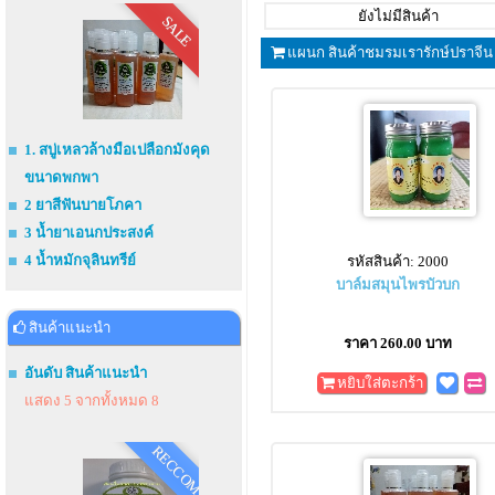
ยังไม่มีสินค้า
SALE
แผนก สินค้าชมรมเรารักษ์ปราจีน
1. สบู่เหลวล้างมือเปลือกมังคุด
ขนาดพกพา
2 ยาสีฟันบายโภคา
3 น้ำยาเอนกประสงค์
4 น้ำหมักจุลินทรีย์
รหัสสินค้า: 2000
บาล์มสมุนไพรบัวบก
สินค้าแนะนำ
ราคา 260.00 บาท
อันดับ สินค้าแนะนำ
หยิบใส่ตะกร้า
แสดง 5 จากทั้งหมด 8
RECCOM