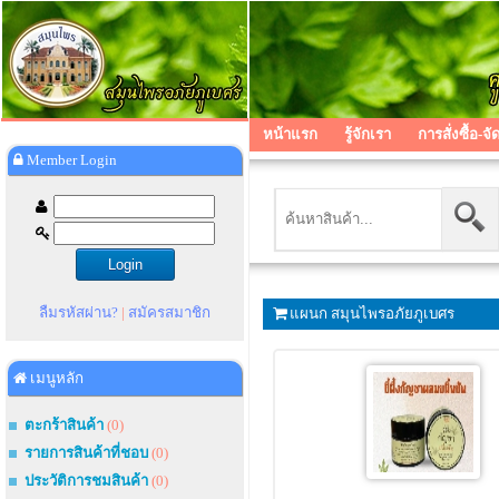
หน้าแรก
รู้จักเรา
การสั่งซื้อ-จั
Member Login
ลืมรหัสผ่าน?
|
สมัครสมาชิก
แผนก สมุนไพรอภัยภูเบศร
เมนูหลัก
ตะกร้าสินค้า
(0)
รายการสินค้าที่ชอบ
(0)
ประวัติการชมสินค้า
(0)