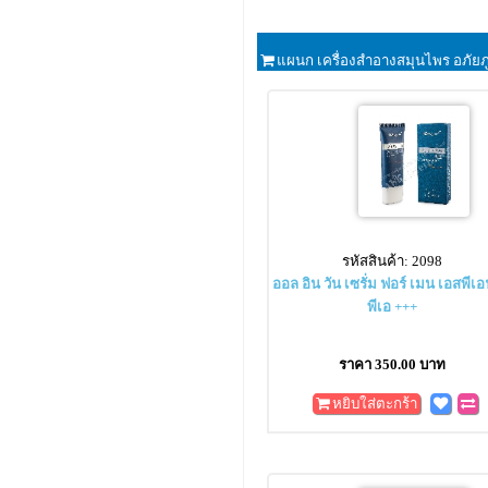
แผนก เครื่องสำอางสมุนไพร อภัยภ
รหัสสินค้า: 2098
ออล อิน วัน เซรั่ม ฟอร์ เมน เอสพีเอ
พีเอ +++
ราคา 350.00 บาท
หยิบใส่ตะกร้า