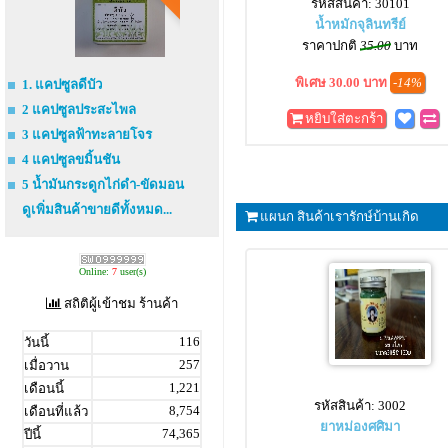
รหัสสินค้า: 30101
น้ำหมักจุลินทรีย์
ราคาปกติ
35.00
บาท
พิเศษ 30.00 บาท
-14%
1. แคปซูลดีบัว
2 แคปซูลประสะไพล
หยิบใส่ตะกร้า
3 แคปซูลฟ้าทะลายโจร
4 แคปซูลขมิ้นชัน
5 น้ำมันกระดูกไก่ดำ-ขัดมอน
ดูเพิ่มสินค้าขายดีทั้งหมด...
แผนก สินค้าเรารักษ์บ้านเกิด
Online:
7
user(s)
สถิติผู้เข้าชม ร้านค้า
116
วันนี้
257
เมื่อวาน
1,221
เดือนนี้
รหัสสินค้า: 3002
8,754
เดือนที่แล้ว
ยาหม่องศศิมา
74,365
ปีนี้